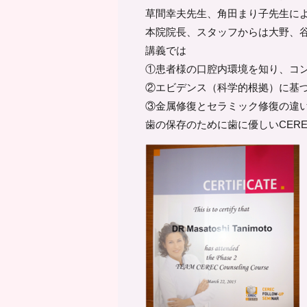
草間幸夫先生、角田まり子先生によ
本院院長、スタッフからは大野、
講義では
①患者様の口腔内環境を知り、コ
②エビデンス（科学的根拠）に基
③金属修復とセラミック修復の違い
歯の保存のために歯に優しいCER