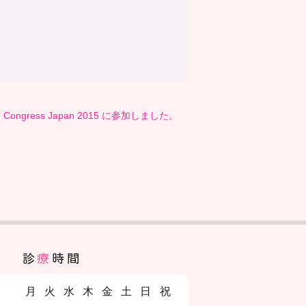
TI Congress Japan 2015 に参加しました。
診
療
時間
月
火
水
木
金
土
日
祝