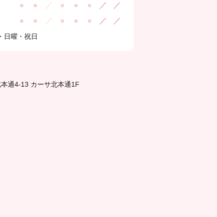
●
●
／
●
●
●
／
／
●
●
／
●
●
●
／
／
・日曜・祝日
通4-13 カーサ北本通1F