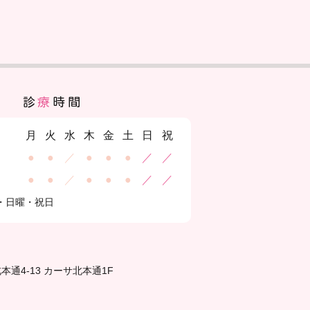
診
療
時間
月
火
水
木
金
土
日
祝
●
●
／
●
●
●
／
／
●
●
／
●
●
●
／
／
・日曜・祝日
通4-13 カーサ北本通1F